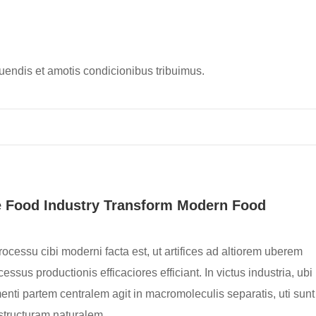
tuendis et amotis condicionibus tribuimus.
he Food Industry Transform Modern Food
rocessu cibi moderni facta est, ut artifices ad altiorem uberem
essus productionis efficaciores efficiant. In victus industria, ubi
trumenti partem centralem agit in macromoleculis separatis, uti sunt
structuram naturalem.