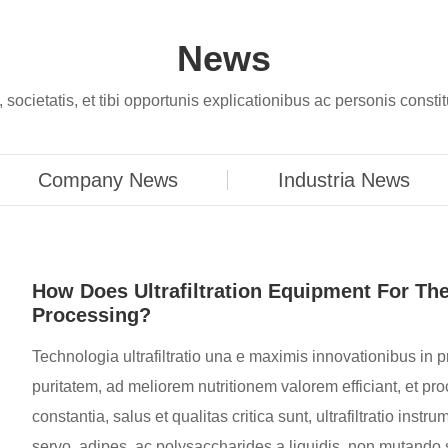
News
ocietatis, et tibi opportunis explicationibus ac personis consti
Company News
Industria News
How Does Ultrafiltration Equipment For T
Processing?
Technologia ultrafiltratio una e maximis innovationibus in p
puritatem, ad meliorem nutritionem valorem efficiant, et proc
constantia, salus et qualitas critica sunt, ultrafiltratio ins
servo, adipes, ac polysaccharides a liquidis, non mutando 