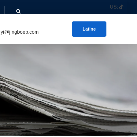
US:
Latine
nyi@jingboep.com