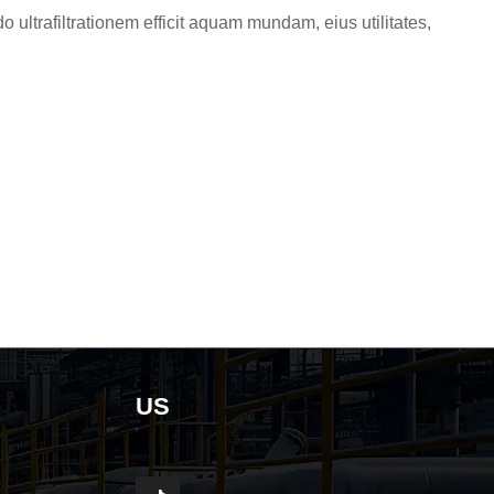
o ultrafiltrationem efficit aquam mundam, eius utilitates,
US