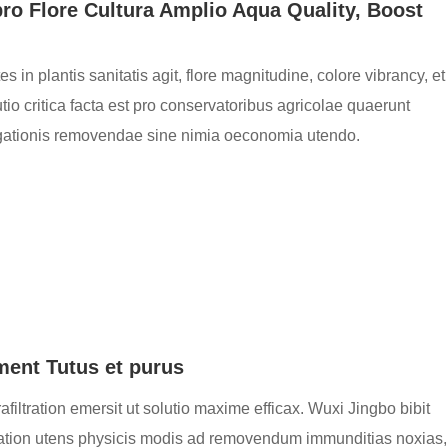
ro Flore Cultura Amplio Aqua Quality, Boost
s in plantis sanitatis agit, flore magnitudine, colore vibrancy, et
lutio critica facta est pro conservatoribus agricolae quaerunt
rrigationis removendae sine nimia oeconomia utendo.
ment Tutus et purus
filtration emersit ut solutio maxime efficax. Wuxi Jingbo bibit
tration utens physicis modis ad removendum immunditias noxias,