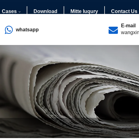
Cases
Download
Mitte Iuqury
Contact Us
E-mail
whatsapp
wangxi