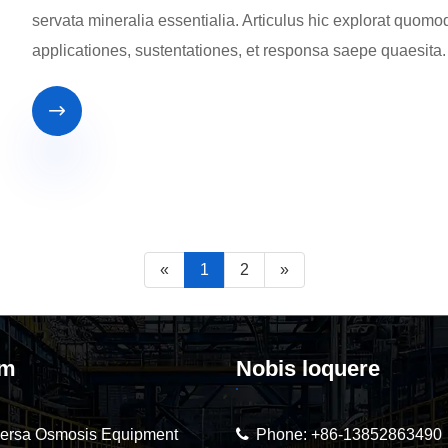
servata mineralia essentialia. Articulus hic explorat quomod
applicationes, sustentationes, et responsa saepe quaesita.

«
1
2
»
um
Nobis loquere
versa Osmosis Equipment
Phone:
+86-13852863490